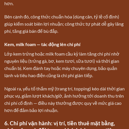
hơn.
Bên cạnh đó, công thức chuẩn hóa (dùng cân, tỷ lệ cố định)
giúp kiểm soát biên lợi nhuận; công thức tự phát dễ gây lãng
phí, tăng giá bán để bù đắp.
Kem, milk foam — tác động lên chi phí
Lớp kem trứng hoặc milk foam cầu kỳ làm tăng chi phí nhờ
nguyên liệu (trứng gà, bơ, kem tươi, sữa tươi) và thời gian
chuẩn bị. Kem đánh tay hoặc máy chuyên dụng, bảo quản
lạnh và tiêu hao điện cũng là chi phí gián tiếp.
Ngoài ra, yếu tố thẩm mỹ (trang trí, topping) kéo dài thời gian
phục vụ, giảm lượt khách/giờ, ảnh hưởng tới doanh thu trên
chi phí cố định — điều này thường được quy về mức giá cao
hơn để đảm bảo lợi nhuận.
6. Chi phí vận hành: vị trí, tiền thuê mặt bằng,