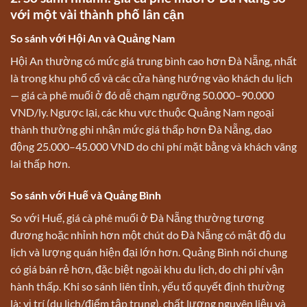
với một vài thành phố lân cận
So sánh với Hội An và Quảng Nam
Hội An thường có mức giá trung bình cao hơn Đà Nẵng, nhất
là trong khu phố cổ và các cửa hàng hướng vào khách du lịch
— giá cà phê muối ở đó dễ chạm ngưỡng 50.000–90.000
VND/ly. Ngược lại, các khu vực thuộc Quảng Nam ngoại
thành thường ghi nhận mức giá thấp hơn Đà Nẵng, dao
động 25.000–45.000 VND do chi phí mặt bằng và khách vãng
lai thấp hơn.
So sánh với Huế và Quảng Bình
So với Huế, giá cà phê muối ở Đà Nẵng thường tương
đương hoặc nhỉnh hơn một chút do Đà Nẵng có mật độ du
lịch và lượng quán hiện đại lớn hơn. Quảng Bình nói chung
có giá bán rẻ hơn, đặc biệt ngoài khu du lịch, do chi phí vận
hành thấp. Khi so sánh liên tỉnh, yếu tố quyết định thường
là: vị trí (du lịch/điểm tập trung), chất lượng nguyên liệu và