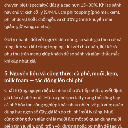
chuyên biệt (specialty) đặt giá cao hơn 15–30%. Khi so sánh,
hãy chú ý: kích cỡ ly (S/M/L), chi phí topping (phô mai, kem),
phí phục vụ hoặc chỗ ngồi, và chương trình khuyến mãi
(giảm giờ vàng, combo).
Gợi ý nhanh: đối với người tiêu dùng, so sánh giá theo cỡ và
tổng tiền sau khi cộng topping; đối với chủ quán, liệt kê rõ
phụ thu trên menu giúp khách dễ so sánh và giảm thắc mắc
khi cập nhật giá.
5. Nguyên liệu và công thức: cà phê, muối, kem,
milk foam — tác động lên chi phí
Chất lượng nguyên liệu là nhân tố trực tiếp nhất quyết định
giá bán cà phê muối. Hạt cà phê specialty, rang thủ công hay
cà phê hòa tan công nghiệp khác nhau nhiều về giá vốn; quán
dùng hạt ngon sẽ đẩy giá lên do chi phí mỗi ly tăng. Muối
cũng không đơn giản chỉ là muối ăn: một số quán dùng muối
biển tinh luyện, phối trộn với đường hoặc bơ mặn để tạo vị,