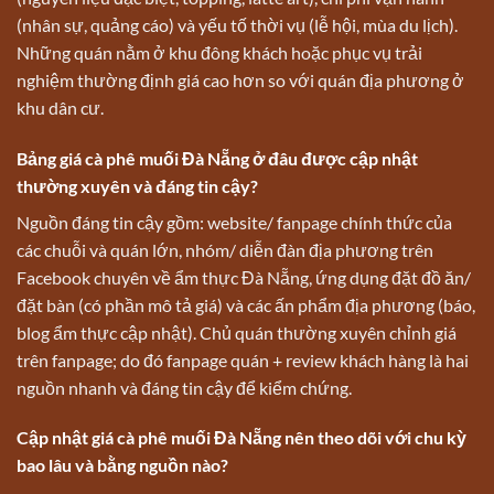
(nhân sự, quảng cáo) và yếu tố thời vụ (lễ hội, mùa du lịch).
Những quán nằm ở khu đông khách hoặc phục vụ trải
nghiệm thường định giá cao hơn so với quán địa phương ở
khu dân cư.
Bảng giá cà phê muối Đà Nẵng ở đâu được cập nhật
thường xuyên và đáng tin cậy?
Nguồn đáng tin cậy gồm: website/ fanpage chính thức của
các chuỗi và quán lớn, nhóm/ diễn đàn địa phương trên
Facebook chuyên về ẩm thực Đà Nẵng, ứng dụng đặt đồ ăn/
đặt bàn (có phần mô tả giá) và các ấn phẩm địa phương (báo,
blog ẩm thực cập nhật). Chủ quán thường xuyên chỉnh giá
trên fanpage; do đó fanpage quán + review khách hàng là hai
nguồn nhanh và đáng tin cậy để kiểm chứng.
Cập nhật giá cà phê muối Đà Nẵng nên theo dõi với chu kỳ
bao lâu và bằng nguồn nào?