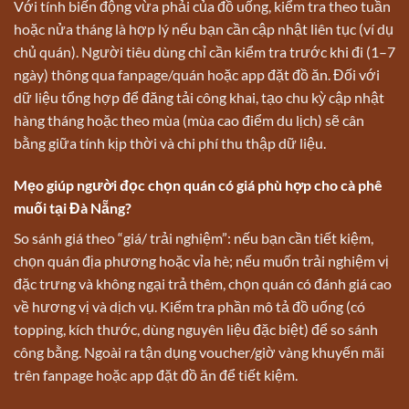
Với tính biến động vừa phải của đồ uống, kiểm tra theo tuần
hoặc nửa tháng là hợp lý nếu bạn cần cập nhật liên tục (ví dụ
chủ quán). Người tiêu dùng chỉ cần kiểm tra trước khi đi (1–7
ngày) thông qua fanpage/quán hoặc app đặt đồ ăn. Đối với
dữ liệu tổng hợp để đăng tải công khai, tạo chu kỳ cập nhật
hàng tháng hoặc theo mùa (mùa cao điểm du lịch) sẽ cân
bằng giữa tính kịp thời và chi phí thu thập dữ liệu.
Mẹo giúp người đọc chọn quán có giá phù hợp cho cà phê
muối tại Đà Nẵng?
So sánh giá theo “giá/ trải nghiệm”: nếu bạn cần tiết kiệm,
chọn quán địa phương hoặc vỉa hè; nếu muốn trải nghiệm vị
đặc trưng và không ngại trả thêm, chọn quán có đánh giá cao
về hương vị và dịch vụ. Kiểm tra phần mô tả đồ uống (có
topping, kích thước, dùng nguyên liệu đặc biệt) để so sánh
công bằng. Ngoài ra tận dụng voucher/giờ vàng khuyến mãi
trên fanpage hoặc app đặt đồ ăn để tiết kiệm.