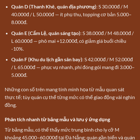
Quán D (Thanh Khê, quán địa phương)
: S 30.000đ / M
40.000đ / L 50.000đ — ít phụ thu, topping cơ bản 5.000–
8.000đ.
Quán E (Cẩm Lệ, quán sáng tạo)
: S 38.000đ / M 48.000đ /
L 60.000đ — phô mai +12.000đ, có giảm giá buổi chiều
-10%.
Quán F (Khu du lịch gần sân bay)
: S 42.000đ / M 52.000đ
/ L 65.000đ — phục vụ nhanh, phí đóng gói mang đi 3.000–
5.000đ.
Những con số trên mang tính minh họa từ mẫu quan sát
thực tế; tùy quán cụ thể từng mức có thể giao động vài nghìn
đồng.
Phân tích nhanh từ bảng mẫu và lưu ý ứng dụng
Từ bảng mẫu, có thể thấy mức trung bình cho ly cỡ M
khoảng 45.000–60.000đ tại Đà Nẵng; quán gần biển và quán