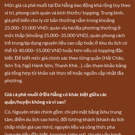
Mức giá cà phê muối tại Đà Nẵng dao động khá rộng tùy theo
vị trí, phong cách quán và kích thước/ topping. Trung bình,
giá phổ biến cho ly cơ bản thường nằm trong khoảng
25.000–55.000 VND: quán vỉa hè/địa phương thường ở
mức thấp (khoảng 25.000–35.000 VND), quán phong cách
trẻ trung/áp dụng nguyên liệu cao cấp hoặc ở khu du lịch có
thể từ 40.000–55.000 VND hoặc hơn nếu có topping đặc
biệt. Để biết mức giá chính xác theo từng quận (Hải Châu,
Sơn Trà, Ngũ Hành Sơn, Thanh Khê…), cần tham khảo bảng
giá tổng hợp từ khảo sát thực tế hoặc nguồn cập nhật địa
phương.
Giá cà phê muối ở Đà Nẵng có khác biệt giữa các
quận/huyện không và vì sao?
Có. Nguyên nhân chính gồm: chi phí mặt bằng (khu trung
tâm, điểm du lịch cao hơn), đối tượng khách (khách du lịch
chấp nhận giá cao hơn), nguyên liệu và công thức pha
(nguyên liệu đặc biệt, topping, latte art), chi phí vận hành