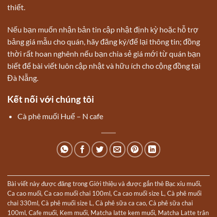
thiết.
Nếu bạn muốn nhận bản tin cập nhật định kỳ hoặc hỗ trợ
bảng giá mẫu cho quán, hãy đăng ký/để lại thông tin; đồng
thời rất hoan nghênh nếu bạn chia sẻ giá mới từ quán bạn
biết để bài viết luôn cập nhật và hữu ích cho cộng đồng tại
Đà Nẵng.
Kết nối với chúng tôi
Cà phê muối Huế – N cafe
Bài viết này được đăng trong
Giới thiệu
và được gắn thẻ
Bạc xỉu muối
,
Ca cao muối
,
Ca cao muối chai 100ml
,
Ca cao muối size L
,
Cà phê muối
chai 330ml
,
Cà phê muối size L
,
Cà phê sữa ca cao
,
Cà phê sữa chai
100ml
,
Cafe muối
,
Kem muối
,
Matcha latte kem muối
,
Matcha Latte trân