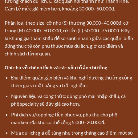
tượng khách du lịch. Ở các quận nội thành như Thanh Khê,
Cẩm Lệ mức giá mềm hơn, khoảng 30.000–50.000đ.
Phân loại theo size: cỡ nhỏ (S) thường 30.000–40.000đ, cỡ
trung (M) 40.000–60.000đ, cỡ lớn (L) 50.000–75.000đ. Đây
là khung giá tham khảo để so sánh nhanh giữa các quận; biến
động thực tế còn phụ thuộc mùa du lịch, giờ cao điểm và
chính sách từng quán.
Ghi chú về chênh lệch và các yếu tố ảnh hưởng
Địa điểm: quận gần biển và khu nghỉ dưỡng thường cộng
thêm giá vì mặt bằng và trải nghiệm.
Nguyên liệu và công thức: dùng phô mai nhập khẩu, cà
phê specialty sẽ đẩy giá cao hơn.
Phí dịch vụ/topping: tiền phục vụ, phụ thu cho phô
mai/kem/đá khô có thể cộng 5.000–20.000đ.
Mùa du lịch: giá dễ tăng nhẹ trong tháng cao điểm, một số