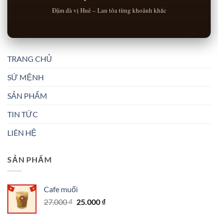
Đậm đà vị Huế – Lan tỏa từng khoảnh khắc
TRANG CHỦ
SỨ MỆNH
SẢN PHẨM
TIN TỨC
LIÊN HỆ
SẢN PHẨM
Cafe muối
Giá
Giá
27.000
₫
25.000
₫
gốc
hiện