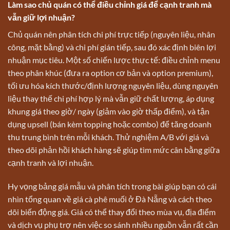
Làm sao chủ quán có thể điều chỉnh giá để cạnh tranh mà
vẫn giữ lợi nhuận?
Chủ quán nên phân tích chi phí trực tiếp (nguyên liệu, nhân
công, mặt bằng) và chi phí gián tiếp, sau đó xác định biên lợi
nhuận mục tiêu. Một số chiến lược thực tế: điều chỉnh menu
theo phân khúc (đưa ra option cơ bản và option premium),
tối ưu hóa kích thước/định lượng nguyên liệu, dùng nguyên
liệu thay thế chi phí hợp lý mà vẫn giữ chất lượng, áp dụng
khung giá theo giờ/ ngày (giảm vào giờ thấp điểm), và tận
dụng upsell (bán kèm topping hoặc combo) để tăng doanh
thu trung bình trên mỗi khách. Thử nghiệm A/B với giá và
theo dõi phản hồi khách hàng sẽ giúp tìm mức cân bằng giữa
cạnh tranh và lợi nhuận.
Hy vọng bảng giá mẫu và phân tích trong bài giúp bạn có cái
nhìn tổng quan về giá cà phê muối ở Đà Nẵng và cách theo
dõi biến động giá. Giá có thể thay đổi theo mùa vụ, địa điểm
và dịch vụ phụ trợ nên việc so sánh nhiều nguồn vẫn rất cần