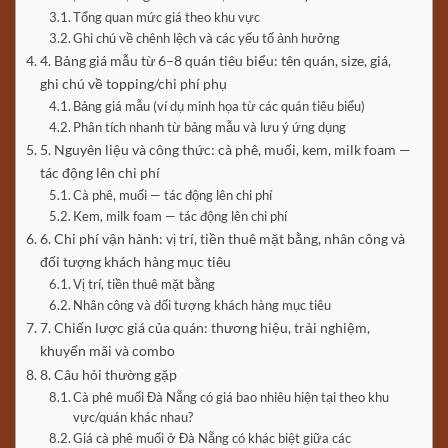
Tổng quan mức giá theo khu vực
Ghi chú về chênh lệch và các yếu tố ảnh hưởng
4. Bảng giá mẫu từ 6–8 quán tiêu biểu: tên quán, size, giá,
ghi chú về topping/chi phí phụ
Bảng giá mẫu (ví dụ minh họa từ các quán tiêu biểu)
Phân tích nhanh từ bảng mẫu và lưu ý ứng dụng
5. Nguyên liệu và công thức: cà phê, muối, kem, milk foam —
tác động lên chi phí
Cà phê, muối — tác động lên chi phí
Kem, milk foam — tác động lên chi phí
6. Chi phí vận hành: vị trí, tiền thuê mặt bằng, nhân công và
đối tượng khách hàng mục tiêu
Vị trí, tiền thuê mặt bằng
Nhân công và đối tượng khách hàng mục tiêu
7. Chiến lược giá của quán: thương hiệu, trải nghiệm,
khuyến mãi và combo
8. Câu hỏi thường gặp
Cà phê muối Đà Nẵng có giá bao nhiêu hiện tại theo khu
vực/quán khác nhau?
Giá cà phê muối ở Đà Nẵng có khác biệt giữa các