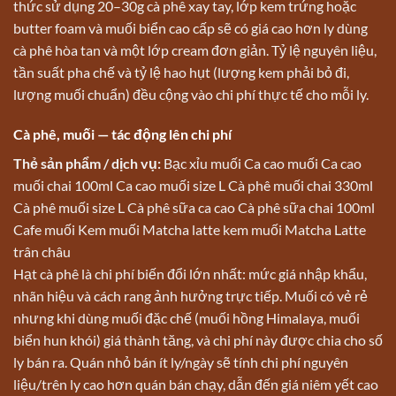
thức sử dụng 20–30g cà phê xay tay, lớp kem trứng hoặc
butter foam và muối biển cao cấp sẽ có giá cao hơn ly dùng
cà phê hòa tan và một lớp cream đơn giản. Tỷ lệ nguyên liệu,
tần suất pha chế và tỷ lệ hao hụt (lượng kem phải bỏ đi,
lượng muối chuẩn) đều cộng vào chi phí thực tế cho mỗi ly.
Cà phê, muối — tác động lên chi phí
Thẻ sản phẩm / dịch vụ:
Bạc xỉu muối
Ca cao muối
Ca cao
muối chai 100ml
Ca cao muối size L
Cà phê muối chai 330ml
Cà phê muối size L
Cà phê sữa ca cao
Cà phê sữa chai 100ml
Cafe muối
Kem muối
Matcha latte kem muối
Matcha Latte
trân châu
Hạt cà phê là chi phí biến đổi lớn nhất: mức giá nhập khẩu,
nhãn hiệu và cách rang ảnh hưởng trực tiếp. Muối có vẻ rẻ
nhưng khi dùng muối đặc chế (muối hồng Himalaya, muối
biển hun khói) giá thành tăng, và chi phí này được chia cho số
ly bán ra. Quán nhỏ bán ít ly/ngày sẽ tính chi phí nguyên
liệu/trên ly cao hơn quán bán chạy, dẫn đến giá niêm yết cao