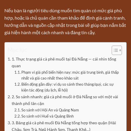
Nếu bạn là người tiêu dùng muốn tìm quán có mức giá phù
hợp, hoặc là chủ quán cần tham khảo để định giá cạnh tranh,
hướng dẫn và nguồn cập nhật trong bài sẽ giúp bạn nắm bắt
giá hiện hành một cách nhanh và đáng tin cậy.
Mục lục
1. Thực trạng giá cà phê muối tại Đà Nẵng — cái nhìn tổng
quan
Phạm vi giá phổ biến hiện nay: mức giá trung bình, giá thấp
nhất và giá cao nhất theo khảo sát
Biến động gần đây: ví dụ so sánh theo tháng/quý, các sự
kiện tác động (du lịch, lễ hội)
2. So sánh nhanh: giá cà phê muối ở Đà Nẵng so với một vài
thành phố lân cận
So sánh với Hội An và Quảng Nam
So sánh với Huế và Quảng Bình
3. Bảng giá cà phê muối Đà Nẵng tổng hợp theo quận (Hải
Châu, Sơn Trà, Ngũ Hành Sơn, Thanh Khê…)