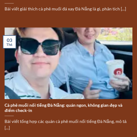
Bài viết giải thích cà phê muối đá xay Đà Nẵng là gì, phân tích [...]
03
Th6
Cà phê muối nổi tiếng Đà Nẵng: quán ngon, không gian đẹp và
điểm check-in
Bài viết tổng hợp các quán cà phê muối nổi tiếng Đà Nẵng, mô tả
[...]