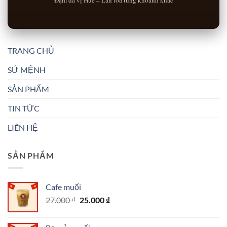
Đậm đà vị Huế – Lan tỏa từng khoảnh khắc
TRANG CHỦ
SỨ MỆNH
SẢN PHẨM
TIN TỨC
LIÊN HỆ
SẢN PHẨM
Cafe muối
Giá
Giá
27.000
₫
25.000
₫
gốc
hiện
là:
tại