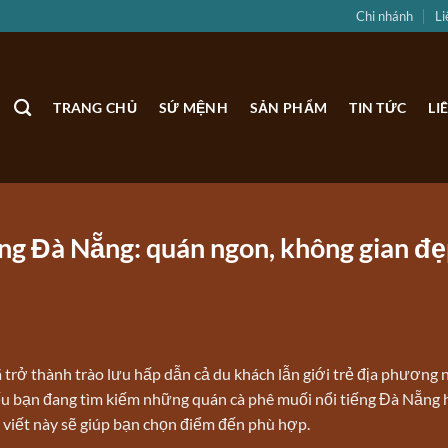
Chi nhánh
Li
TRANG CHỦ
SỨ MỆNH
SẢN PHẨM
TIN TỨC
LI
ếng Đà Nẵng: quán ngon, không gian đẹ
 trở thành trào lưu hấp dẫn cả du khách lẫn giới trẻ địa phương
Nếu bạn đang tìm kiếm những quán cà phê muối nổi tiếng Đà Nẵng
i viết này sẽ giúp bạn chọn điểm đến phù hợp.