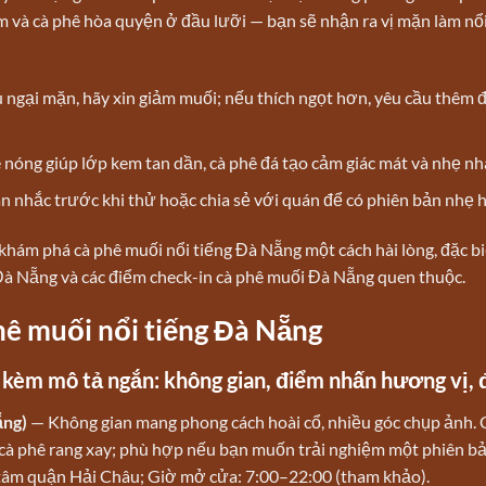
 và cà phê hòa quyện ở đầu lưỡi — bạn sẽ nhận ra vị mặn làm nổ
ếu ngại mặn, hãy xin giảm muối; nếu thích ngọt hơn, yêu cầu thêm
 nóng giúp lớp kem tan dần, cà phê đá tạo cảm giác mát và nhẹ n
 nhắc trước khi thử hoặc chia sẻ với quán để có phiên bản nhẹ 
khám phá cà phê muối nổi tiếng Đà Nẵng một cách hài lòng, đặc bi
Đà Nẵng và các điểm check-in cà phê muối Đà Nẵng quen thuộc.
hê muối nổi tiếng Đà Nẵng
 kèm mô tả ngắn: không gian, điểm nhấn hương vị, 
ẵng)
— Không gian mang phong cách hoài cổ, nhiều góc chụp ảnh. 
 cà phê rang xay; phù hợp nếu bạn muốn trải nghiệm một phiên b
 tâm quận Hải Châu; Giờ mở cửa: 7:00–22:00 (tham khảo).