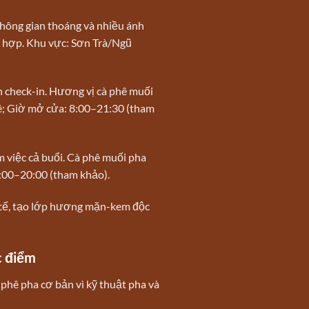
hông gian thoáng và nhiều ánh
t hợp. Khu vực: Sơn Trà/Ngũ
h check-in. Hương vị cà phê muối
hê; Giờ mở cửa: 8:00–21:30 (tham
m việc cả buổi. Cà phê muối pha
8:00–20:00 (tham khảo).
 tế, tạo lớp hương mặn-kem độc
c điểm
phê pha cơ bản vì kỹ thuật pha và