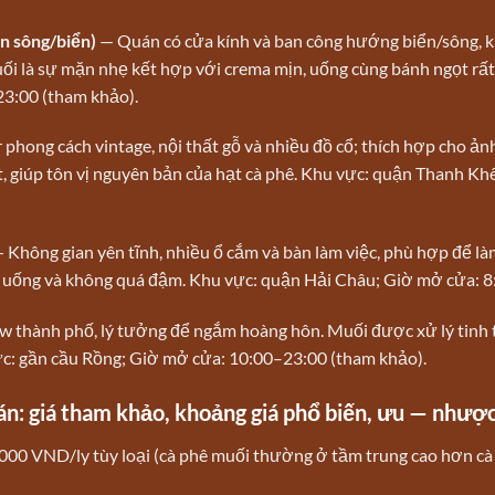
n sông/biển)
— Quán có cửa kính và ban công hướng biển/sông, k
ối là sự mặn nhẹ kết hợp với crema mịn, uống cùng bánh ngọt rấ
3:00 (tham khảo).
phong cách vintage, nội thất gỗ và nhiều đồ cổ; thích hợp cho ản
ọt, giúp tôn vị nguyên bản của hạt cà phê. Khu vực: quận Thanh K
 Không gian yên tĩnh, nhiều ổ cắm và bàn làm việc, phù hợp để là
dễ uống và không quá đậm. Khu vực: quận Hải Châu; Giờ mở cửa: 
w thành phố, lý tưởng để ngắm hoàng hôn. Muối được xử lý tinh
ực: gần cầu Rồng; Giờ mở cửa: 10:00–23:00 (tham khảo).
án: giá tham khảo, khoảng giá phổ biến, ưu — nhượ
00 VND/ly tùy loại (cà phê muối thường ở tầm trung cao hơn cà 