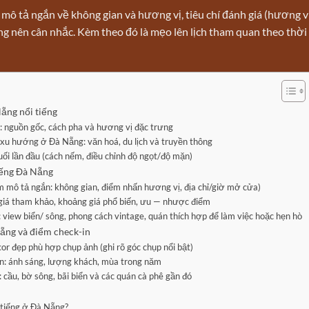
 mô tả ngắn về không gian và hương vị, tiêu chí đánh giá (hương vị
g nên cân nhắc. Kèm theo đó là mẹo lên lịch tham quan theo thời
Nẵng nổi tiếng
i: nguồn gốc, cách pha và hương vị đặc trưng
 xu hướng ở Đà Nẵng: văn hoá, du lịch và truyền thông
ối lần đầu (cách nếm, điều chỉnh độ ngọt/độ mặn)
iếng Đà Nẵng
 mô tả ngắn: không gian, điểm nhấn hương vị, địa chỉ/giờ mở cửa)
giá tham khảo, khoảng giá phổ biến, ưu — nhược điểm
 view biển/ sông, phong cách vintage, quán thích hợp để làm việc hoặc hẹn hò
Nẵng và điểm check-in
or đẹp phù hợp chụp ảnh (ghi rõ góc chụp nổi bật)
in: ánh sáng, lượng khách, mùa trong năm
 cầu, bờ sông, bãi biển và các quán cà phê gần đó
i tiếng ở Đà Nẵng?