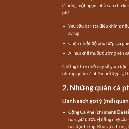
là uống một ngụm nhỏ sao cho kem
phê.
Yêu cầu barista điều chỉnh: n
syrup.
Chọn nhiệt độ phù hợp: cà phê
Ai hạn chế muối/đường nên cân
Những lưu ý nhỏ này sẽ giúp bạn 
những quán cà phê muối đẹp tại 
2. Những quán cà p
Danh sách gợi ý (mỗi quán
Cộng Cà Phê (chi nhánh Đà N
hòa, giữ được vị đắng nhẹ của
nét đặc trưng. Khu vực: trung