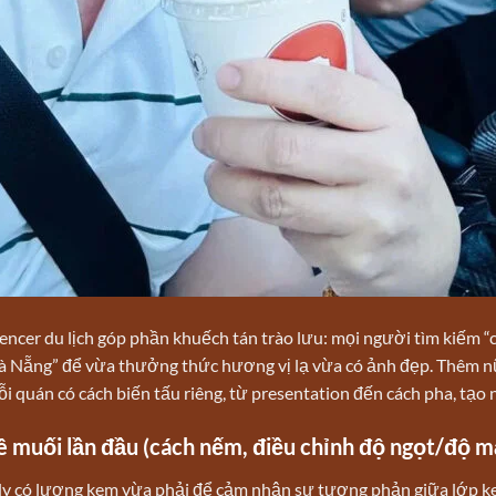
encer du lịch góp phần khuếch tán trào lưu: mọi người tìm kiếm “
à Nẵng” để vừa thưởng thức hương vị lạ vừa có ảnh đẹp. Thêm nữa
ỗi quán có cách biến tấu riêng, từ presentation đến cách pha, tạo
ê muối lần đầu (cách nếm, điều chỉnh độ ngọt/độ m
 ly có lượng kem vừa phải để cảm nhận sự tương phản giữa lớp k