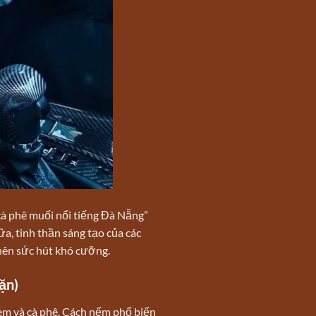
cà phê muối nổi tiếng Đà Nẵng”
, tinh thần sáng tạo của các
 nên sức hút khó cưỡng.
ặn)
em và cà phê. Cách nếm phổ biến