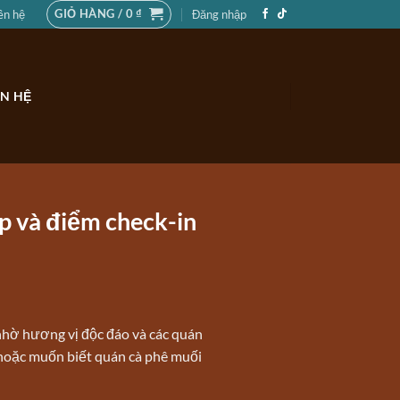
GIỎ HÀNG /
0
₫
ên hệ
Đăng nhập
ÊN HỆ
p và điểm check-in
 nhờ hương vị độc đáo và các quán
 hoặc muốn biết quán cà phê muối