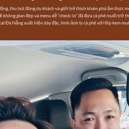
ộng, thu hút đông du khách và giới trẻ thích khám phá ẩm thực m
kế không gian đẹp và menu dễ “check-in” đã đưa cà phê muối trở t
ại Đà Nẵng xuất hiện dày đặc, hình ảnh ly cà phê với lớp kem m