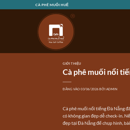
Bỏ
CÀ PHÊ MUỐI HUẾ
qua
nội
dung
GIỚI THIỆU
Cà phê muối nổi ti
ĐĂNG VÀO
03/06/2026
BỞI
ADMIN
Cà phê muối nổi tiếng Đà Nẵng đã
có không gian đẹp dễ check-in. 
đẹp tại Đà Nẵng để chụp hình, bà