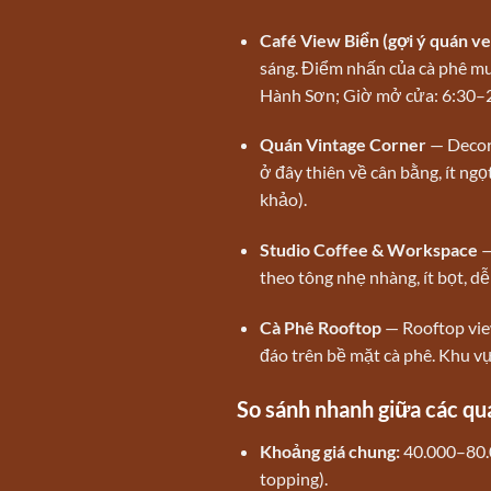
Café View Biển (gợi ý quán ve
sáng. Điểm nhấn của cà phê mu
Hành Sơn; Giờ mở cửa: 6:30–2
Quán Vintage Corner
— Decor 
ở đây thiên về cân bằng, ít ng
khảo).
Studio Coffee & Workspace
—
theo tông nhẹ nhàng, ít bọt, 
Cà Phê Rooftop
— Rooftop vie
đáo trên bề mặt cà phê. Khu v
So sánh nhanh giữa các qu
Khoảng giá chung:
40.000–80.0
topping).