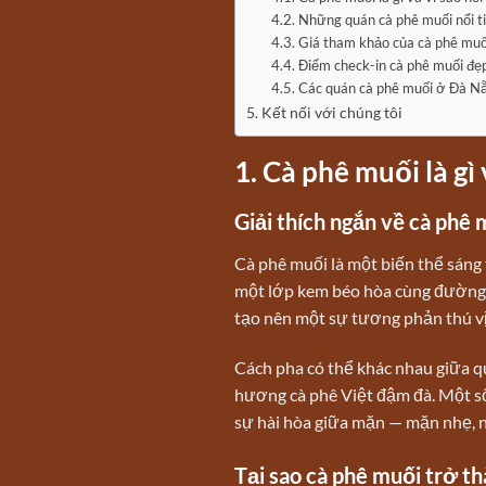
Những quán cà phê muối nổi t
Giá tham khảo của cà phê muố
Điểm check-in cà phê muối đ
Các quán cà phê muối ở Đà Nẵn
Kết nối với chúng tôi
1. Cà phê muối là gì
Giải thích ngắn về cà phê
Cà phê muối là một biến thể sáng 
một lớp kem béo hòa cùng đường v
tạo nên một sự tương phản thú vị:
Cách pha có thể khác nhau giữa qu
hương cà phê Việt đậm đà. Một số
sự hài hòa giữa mặn — mặn nhẹ, n
Tại sao cà phê muối trở t