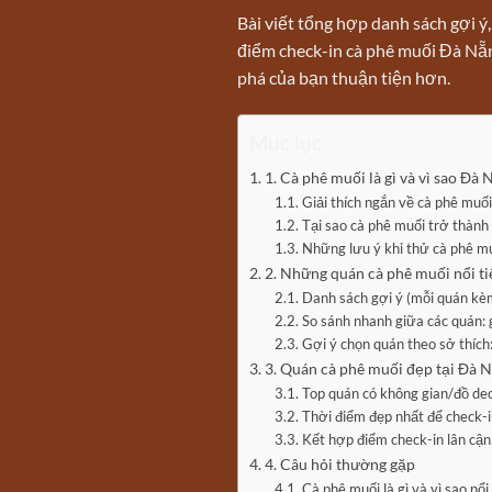
Bài viết tổng hợp danh sách gợi ý,
điểm check-in cà phê muối Đà Nẵn
phá của bạn thuận tiện hơn.
Mục lục
1. Cà phê muối là gì và vì sao Đà 
Giải thích ngắn về cà phê muố
Tại sao cà phê muối trở thành
Những lưu ý khi thử cà phê mu
2. Những quán cà phê muối nổi t
Danh sách gợi ý (mỗi quán kèm
So sánh nhanh giữa các quán: 
Gợi ý chọn quán theo sở thích:
3. Quán cà phê muối đẹp tại Đà 
Top quán có không gian/đồ dec
Thời điểm đẹp nhất để check-
Kết hợp điểm check-in lân cận:
4. Câu hỏi thường gặp
Cà phê muối là gì và vì sao nổ