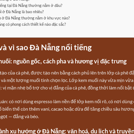
iếng tại Đà Nẵng thường nằm ở đâu?
i ở Đà Nẵng là bao nhiêu?
ẹp ở Đà Nẵng thường nằm ở khu vực nào?
g có phong cách thiết kế nào đặc sắc?
 và vì sao Đà Nẵng nổi tiếng
 muối: nguồn gốc, cách pha và hương vị đặc trưng
tạo của cà phê, được tạo nên bằng cách phủ lên trên lớp cà phê đ
à một lượng muối tinh chọn lọc. Lớp kem muối này vừa mịn vừa x
 vị mặn nhẹ bổ trợ cho vị đắng của cà phê, đồng thời làm nổi bật
án: có nơi dùng espresso làm nền để lớp kem nổi rõ, có nơi dùng
 biến thể còn thêm vani, cacao hoặc dừa để tăng chiều sâu hương
gọt — đắng và béo.
hành xu hướng ở Đà Nẵng: văn hoá, du lịch và truyề