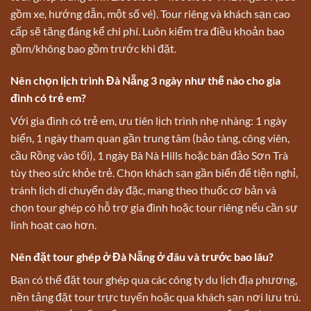
gồm xe, hướng dẫn, một số vé). Tour riêng và khách sạn cao
cấp sẽ tăng đáng kể chi phí. Luôn kiểm tra điều khoản bao
gồm/không bao gồm trước khi đặt.
Nên chọn lịch trình Đà Nẵng 3 ngày như thế nào cho gia
đình có trẻ em?
Với gia đình có trẻ em, ưu tiên lịch trình nhẹ nhàng: 1 ngày
biển, 1 ngày tham quan gần trung tâm (bảo tàng, công viên,
cầu Rồng vào tối), 1 ngày Bà Nà Hills hoặc bán đảo Sơn Trà
tùy theo sức khỏe trẻ. Chọn khách sạn gần biển để tiện nghỉ,
tránh lịch di chuyển dày đặc, mang theo thuốc cơ bản và
chọn tour ghép có hỗ trợ gia đình hoặc tour riêng nếu cần sự
linh hoạt cao hơn.
Nên đặt tour ghép ở Đà Nẵng ở đâu và trước bao lâu?
Bạn có thể đặt tour ghép qua các công ty du lịch địa phương,
nền tảng đặt tour trực tuyến hoặc qua khách sạn nơi lưu trú.