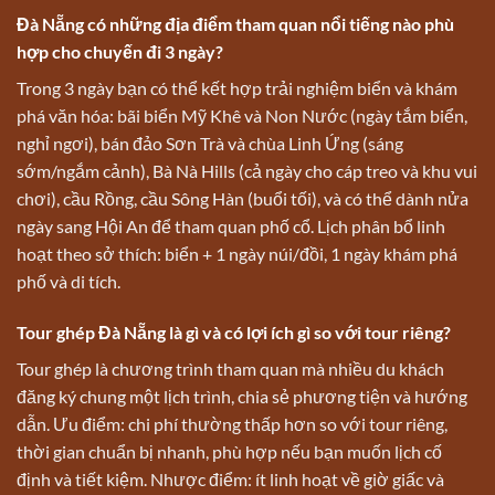
Đà Nẵng có những địa điểm tham quan nổi tiếng nào phù
hợp cho chuyến đi 3 ngày?
Trong 3 ngày bạn có thể kết hợp trải nghiệm biển và khám
phá văn hóa: bãi biển Mỹ Khê và Non Nước (ngày tắm biển,
nghỉ ngơi), bán đảo Sơn Trà và chùa Linh Ứng (sáng
sớm/ngắm cảnh), Bà Nà Hills (cả ngày cho cáp treo và khu vui
chơi), cầu Rồng, cầu Sông Hàn (buổi tối), và có thể dành nửa
ngày sang Hội An để tham quan phố cổ. Lịch phân bổ linh
hoạt theo sở thích: biển + 1 ngày núi/đồi, 1 ngày khám phá
phố và di tích.
Tour ghép Đà Nẵng là gì và có lợi ích gì so với tour riêng?
Tour ghép là chương trình tham quan mà nhiều du khách
đăng ký chung một lịch trình, chia sẻ phương tiện và hướng
dẫn. Ưu điểm: chi phí thường thấp hơn so với tour riêng,
thời gian chuẩn bị nhanh, phù hợp nếu bạn muốn lịch cố
định và tiết kiệm. Nhược điểm: ít linh hoạt về giờ giấc và