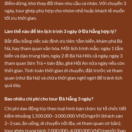
điểm dừng, khó thay đổi theo nhu cầu cá nhân. Với chuyến 3
ngày, tour ghép phù hợp cho nhóm nhỏ hoặc khách lẻ muốn
tối ưu thời gian.
Làm thế nào để lên lịch trình 3 ngày ở Đà Nẵng hợp lý?
Bắt đầu bằng việc xác định ưu tiên: tắm biển, khám phá Bà
Nà, hay tham quan văn hóa. Một lịch trình mẫu: ngày 1 tắm
biển và dạo trung tâm, ngày 2 đi Bà Nà Hills cả ngày, ngày 3
tham quan Sơn Trà + bán đảo, ghé Hội An nửa ngày nếu còn
thời gian. Tính toán thời gian di chuyển, đặt trước vé tham
quan (như Bà Nà) và chừa thời gian nghỉ ngơi để tránh lịch
quá dày.
Bao nhiêu chi phí cho tour Đà Nẵng 3 ngày?
Chi phí dao động tùy theo loại hình bạn chọn: tự tổ chức tiết
kiệm khoảng 1.500.000–3.000.000 VND/người (khách sạn
2–3 sao, ăn uống, di chuyển nội địa, vé tham quan cơ bản);
tour ghép trung bình 2.000.000–4.000.000 VND/người (bao