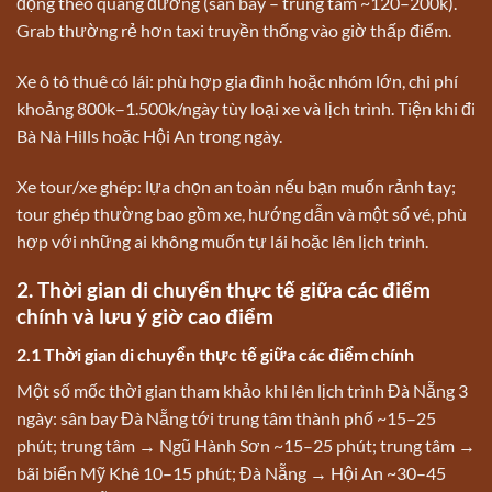
động theo quãng đường (sân bay – trung tâm ~120–200k).
Grab thường rẻ hơn taxi truyền thống vào giờ thấp điểm.
Xe ô tô thuê có lái: phù hợp gia đình hoặc nhóm lớn, chi phí
khoảng 800k–1.500k/ngày tùy loại xe và lịch trình. Tiện khi đi
Bà Nà Hills hoặc Hội An trong ngày.
Xe tour/xe ghép: lựa chọn an toàn nếu bạn muốn rảnh tay;
tour ghép thường bao gồm xe, hướng dẫn và một số vé, phù
hợp với những ai không muốn tự lái hoặc lên lịch trình.
2. Thời gian di chuyển thực tế giữa các điểm
chính và lưu ý giờ cao điểm
2.1 Thời gian di chuyển thực tế giữa các điểm chính
Một số mốc thời gian tham khảo khi lên lịch trình Đà Nẵng 3
ngày: sân bay Đà Nẵng tới trung tâm thành phố ~15–25
phút; trung tâm → Ngũ Hành Sơn ~15–25 phút; trung tâm →
bãi biển Mỹ Khê 10–15 phút; Đà Nẵng → Hội An ~30–45