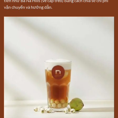
tiền như Bà Nà Hills (vé cáp treo) bằng cách chia sẻ chi phí
vận chuyển và hướng dẫn.