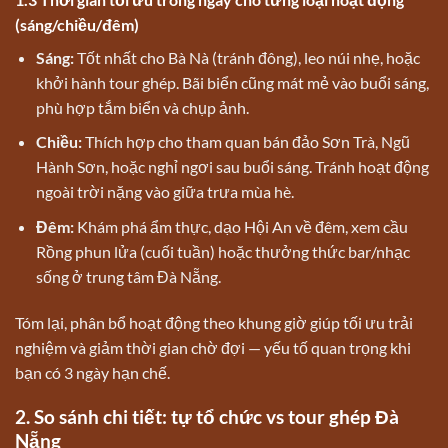
(sáng/chiều/đêm)
Sáng:
Tốt nhất cho Bà Nà (tránh đông), leo núi nhẹ, hoặc
khởi hành tour ghép. Bãi biển cũng mát mẻ vào buổi sáng,
phù hợp tắm biển và chụp ảnh.
Chiều:
Thích hợp cho tham quan bán đảo Sơn Trà, Ngũ
Hành Sơn, hoặc nghỉ ngơi sau buổi sáng. Tránh hoạt động
ngoài trời nặng vào giữa trưa mùa hè.
Đêm:
Khám phá ẩm thực, dạo Hội An về đêm, xem cầu
Rồng phun lửa (cuối tuần) hoặc thưởng thức bar/nhạc
sống ở trung tâm Đà Nẵng.
Tóm lại, phân bổ hoạt động theo khung giờ giúp tối ưu trải
nghiệm và giảm thời gian chờ đợi — yếu tố quan trọng khi
bạn có 3 ngày hạn chế.
2. So sánh chi tiết: tự tổ chức vs tour ghép Đà
Nẵng