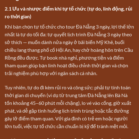
2.1 Ưu và nhược điểm khi tự tổ chức (tự do, linh động, rủi
ro thời gian)
Khi bạn chọn tự tổ chức cho tour Đà Nẵng 3 ngày, lợi thế lớn
nhất là tự do tối đa: tự quyết lịch trình Đà Nẵng 3 ngày theo
sở thích — muốn dành nửa ngày ở bãi biển Mỹ Khê, buổi
chiều lang thang phố cổ Hội An, hay chờ hoàng hôn trên Cầu
Rồng đều được. Tự book nhà nghỉ, phương tiện và điểm
tham quan giúp bạn linh hoạt điều chỉnh thời gian và chọn
trải nghiệm phù hợp với ngân sách cá nhân.
Tuy nhiên, tự do đi kèm rủi ro và công sức: phải tự tính toán
thời gian di chuyển (ví dụ từ trung tâm Đà Nẵng lên Bà Nà
tốn khoảng 45–60 phút mỗi chặng), lo vé vào cổng, giờ xuất
phát, và dễ gặp tình huống lịch trình trùng hoặc tắc đường
gây lỡ điểm tham quan. Với gia đình có trẻ em hoặc người
lớn tuổi, việc tự tổ chức cần chuẩn bị kỹ để tránh mệt mỏi.