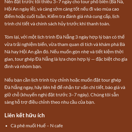
Nên đặt trước tối thiểu 3–7 ngày cho tour phổ biến (Bà Nà,
Hội An ngày lễ), và càng sớm càng tốt nếu đi vào mùa cao
điểm hoặc cuối tuần. Kiểm tra đánh giá nhà cung cấp, lịch
trình chi tiết và chính sách hủy trước khi thanh toán.
Tóm lại, với một lịch trình Đà Nẵng 3 ngày hợp lý bạn có thể
vừa trải nghiệm biển, vừa tham quan di tích và khám phá Bà
Nà hay Hội An gần đó. Nếu muốn gọn nhẹ và tiết kiệm thời
gian, tour ghép Đà Nẵng là lựa chọn hợp lý — đặc biệt cho gia
đình và nhóm bạn.
Nếu bạn cần lịch trình tùy chỉnh hoặc muốn đặt tour ghép
Đà Nẵng ngay, hãy liên hệ để nhận tư vấn chi tiết, báo giá và
giữ chỗ (khuyến nghị đặt trước 3–7 ngày). Chúng tôi sẵn
sàng hỗ trợ điều chỉnh theo nhu cầu của bạn.
Liên kết hữu ích
Cà phê muối Huế – N cafe