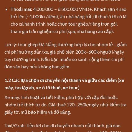
Thoải mái:
4.000.000 – 6.500.000 VND+. Khách sạn 4 sao
trở lên (~1.000k+/đêm), ăn nhà hàng tốt, đi thuê ô tô có lái
cho cả hành trình hoặc chọn tour ghép/riêng trọn gói,
tham gia trải nghiệm có phí (spa, nhà hàng cao cấp).
Lưu ý: tour ghép Đà Nẵng thường hợp lý cho nhóm lẻ—giảm
chi phí hướng dẫn/xe, giá phổ biến 200k–600k/người/ngày
tùy chương trình. Nếu bạn muốn so sánh, cộng thêm chi phí
đón sân bay nếu không bao gồm.
1.2 Các lựa chọn di chuyển nội thành và giữa các điểm (xe
máy, taxi/grab, xe ô tô thuê, xe tour)
Xe máy: linh hoạt và tiết kiệm, phù hợp với cặp đôi hoặc
nhóm trẻ thích tự do. Giá thuê 120–250k/ngày, nhớ kiểm tra
giấy tờ, mũ bảo hiểm và đổ xăng.
Taxi/Grab: tiện lợi cho di chuyển nhanh nội thành, giá dao