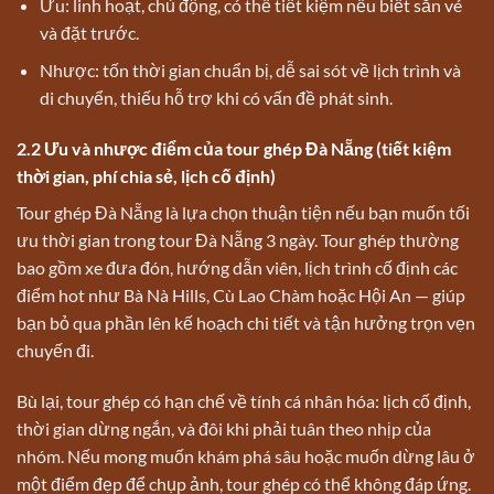
Ưu: linh hoạt, chủ động, có thể tiết kiệm nếu biết săn vé
và đặt trước.
Nhược: tốn thời gian chuẩn bị, dễ sai sót về lịch trình và
di chuyển, thiếu hỗ trợ khi có vấn đề phát sinh.
2.2 Ưu và nhược điểm của tour ghép Đà Nẵng (tiết kiệm
thời gian, phí chia sẻ, lịch cố định)
Tour ghép Đà Nẵng là lựa chọn thuận tiện nếu bạn muốn tối
ưu thời gian trong tour Đà Nẵng 3 ngày. Tour ghép thường
bao gồm xe đưa đón, hướng dẫn viên, lịch trình cố định các
điểm hot như Bà Nà Hills, Cù Lao Chàm hoặc Hội An — giúp
bạn bỏ qua phần lên kế hoạch chi tiết và tận hưởng trọn vẹn
chuyến đi.
Bù lại, tour ghép có hạn chế về tính cá nhân hóa: lịch cố định,
thời gian dừng ngắn, và đôi khi phải tuân theo nhịp của
nhóm. Nếu mong muốn khám phá sâu hoặc muốn dừng lâu ở
một điểm đẹp để chụp ảnh, tour ghép có thể không đáp ứng.