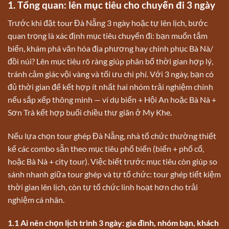
1. Tổng quan: lên mục tiêu cho chuyến đi 3 ngày
Trước khi đặt tour Đà Nẵng 3 ngày hoặc tự lên lịch, bước
quan trọng là xác định mục tiêu chuyến đi: bạn muốn tắm
biển, khám phá văn hóa địa phương hay chinh phục Bà Nà/
đồi núi? Lên mục tiêu rõ ràng giúp phân bổ thời gian hợp lý,
tránh cảm giác vội vàng và tối ưu chi phí. Với 3 ngày, bạn có
đủ thời gian để kết hợp ít nhất hai nhóm trải nghiệm chính
nếu sắp xếp thông minh — ví dụ biển + Hội An hoặc Bà Nà +
Sơn Trà kết hợp buổi chiều thư giãn ở My Khe.
Nếu lựa chọn tour ghép Đà Nẵng, nhà tổ chức thường thiết
kế các combo sẵn theo mục tiêu phổ biến (biển + phố cổ,
hoặc Bà Nà + city tour). Việc biết trước mục tiêu còn giúp so
sánh nhanh giữa tour ghép và tự tổ chức: tour ghép tiết kiệm
thời gian lên lịch, còn tự tổ chức linh hoạt hơn cho trải
nghiệm cá nhân.
1.1 Ai nên chọn lịch trình 3 ngày: gia đình, nhóm bạn, khách