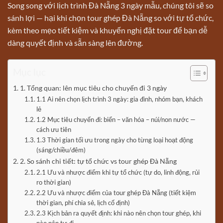
Song song với lịch trình Đà Nẵng 3 ngày mẫu, chúng tôi sẽ so
sánh lợi — hại khi chọn tour ghép Đà Nẵng so với tự tổ chức,
kèm theo mẹo tiết kiệm và khuyến nghị đặt tour để bạn dễ
dàng quyết định và sẵn sàng lên đường.
Mục lục
1. Tổng quan: lên mục tiêu cho chuyến đi 3 ngày
1.1 Ai nên chọn lịch trình 3 ngày: gia đình, nhóm bạn, khách
lẻ
1.2 Mục tiêu chuyến đi: biển – văn hóa – núi/non nước —
cách ưu tiên
1.3 Thời gian tối ưu trong ngày cho từng loại hoạt động
(sáng/chiều/đêm)
2. So sánh chi tiết: tự tổ chức vs tour ghép Đà Nẵng
2.1 Ưu và nhược điểm khi tự tổ chức (tự do, linh động, rủi
ro thời gian)
2.2 Ưu và nhược điểm của tour ghép Đà Nẵng (tiết kiệm
thời gian, phí chia sẻ, lịch cố định)
2.3 Kịch bản ra quyết định: khi nào nên chọn tour ghép, khi