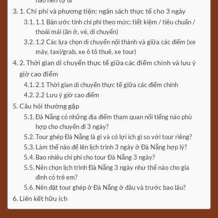
nào nên tự đi
1. Chi phí và phương tiện: ngân sách thực tế cho 3 ngày
1.1 Bản ước tính chi phí theo mức: tiết kiệm / tiêu chuẩn /
thoải mái (ăn ở, vé, di chuyển)
1.2 Các lựa chọn di chuyển nội thành và giữa các điểm (xe
máy, taxi/grab, xe ô tô thuê, xe tour)
2. Thời gian di chuyển thực tế giữa các điểm chính và lưu ý
giờ cao điểm
2.1 Thời gian di chuyển thực tế giữa các điểm chính
2.2 Lưu ý giờ cao điểm
Câu hỏi thường gặp
Đà Nẵng có những địa điểm tham quan nổi tiếng nào phù
hợp cho chuyến đi 3 ngày?
Tour ghép Đà Nẵng là gì và có lợi ích gì so với tour riêng?
Làm thế nào để lên lịch trình 3 ngày ở Đà Nẵng hợp lý?
Bao nhiêu chi phí cho tour Đà Nẵng 3 ngày?
Nên chọn lịch trình Đà Nẵng 3 ngày như thế nào cho gia
đình có trẻ em?
Nên đặt tour ghép ở Đà Nẵng ở đâu và trước bao lâu?
Liên kết hữu ích