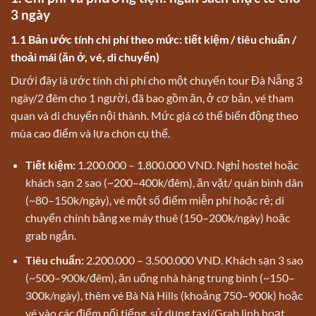
3 ngày
1.1 Bản ước tính chi phí theo mức: tiết kiệm / tiêu chuẩn /
thoải mái (ăn ở, vé, di chuyển)
Dưới đây là ước tính chi phí cho một chuyến tour Đà Nẵng 3
ngày/2 đêm cho 1 người, đã bao gồm ăn, ở cơ bản, vé tham
quan và di chuyển nội thành. Mức giá có thể biến động theo
mùa cao điểm và lựa chọn cụ thể.
Tiết kiệm:
1.200.000 – 1.800.000 VND. Nghỉ hostel hoặc
khách sạn 2 sao (~200–400k/đêm), ăn vặt/ quán bình dân
(~80–150k/ngày), vé một số điểm miễn phí hoặc rẻ; di
chuyển chính bằng xe máy thuê (150–200k/ngày) hoặc
grab ngắn.
Tiêu chuẩn:
2.200.000 – 3.500.000 VND. Khách sạn 3 sao
(~500–900k/đêm), ăn uống nhà hàng trung bình (~150–
300k/ngày), thêm vé Bà Nà Hills (khoảng 750–900k) hoặc
vé vào các điểm nổi tiếng, sử dụng taxi/Grab linh hoạt.