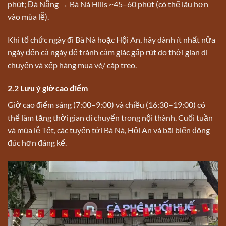
phút; Đà Nẵng → Bà Nà Hills ~45–60 phút (có thể lâu hơn
vào mùa lễ).
Khi tổ chức ngày đi Bà Nà hoặc Hội An, hãy dành ít nhất nửa
ngày đến cả ngày để tránh cảm giác gấp rút do thời gian di
chuyển và xếp hàng mua vé/ cáp treo.
2.2 Lưu ý giờ cao điểm
Giờ cao điểm sáng (7:00–9:00) và chiều (16:30–19:00) có
thể làm tăng thời gian di chuyển trong nội thành. Cuối tuần
và mùa lễ Tết, các tuyến tới Bà Nà, Hội An và bãi biển đông
đúc hơn đáng kể.