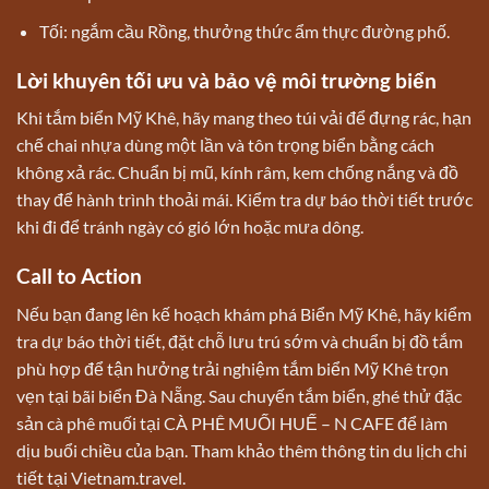
Tối: ngắm cầu Rồng, thưởng thức ẩm thực đường phố.
Lời khuyên tối ưu và bảo vệ môi trường biển
Khi tắm biển Mỹ Khê, hãy mang theo túi vải để đựng rác, hạn
chế chai nhựa dùng một lần và tôn trọng biển bằng cách
không xả rác. Chuẩn bị mũ, kính râm, kem chống nắng và đồ
thay để hành trình thoải mái. Kiểm tra dự báo thời tiết trước
khi đi để tránh ngày có gió lớn hoặc mưa dông.
Call to Action
Nếu bạn đang lên kế hoạch khám phá Biển Mỹ Khê, hãy kiểm
tra dự báo thời tiết, đặt chỗ lưu trú sớm và chuẩn bị đồ tắm
phù hợp để tận hưởng trải nghiệm tắm biển Mỹ Khê trọn
vẹn tại bãi biển Đà Nẵng. Sau chuyến tắm biển, ghé thử đặc
sản cà phê muối tại
CÀ PHÊ MUỐI HUẾ – N CAFE
để làm
dịu buổi chiều của bạn. Tham khảo thêm thông tin du lịch chi
tiết tại
Vietnam.travel
.