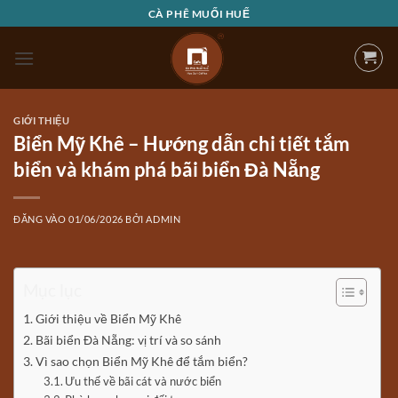
Bỏ
CÀ PHÊ MUỐI HUẾ
qua
nội
dung
GIỚI THIỆU
Biển Mỹ Khê – Hướng dẫn chi tiết tắm
biển và khám phá bãi biển Đà Nẵng
ĐĂNG VÀO
01/06/2026
BỞI
ADMIN
Mục lục
Giới thiệu về Biển Mỹ Khê
Bãi biển Đà Nẵng: vị trí và so sánh
Vì sao chọn Biển Mỹ Khê để tắm biển?
Ưu thế về bãi cát và nước biển