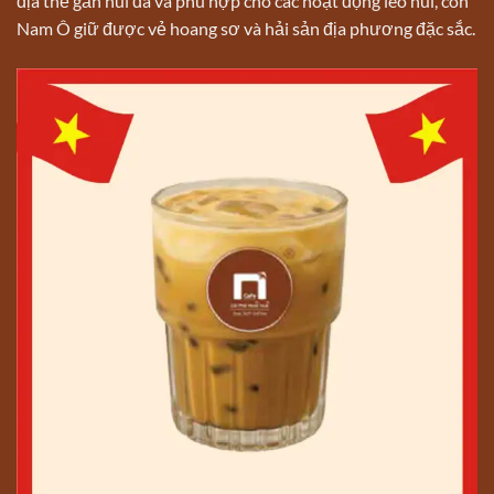
địa thế gần núi đá và phù hợp cho các hoạt động leo núi, còn
Nam Ô giữ được vẻ hoang sơ và hải sản địa phương đặc sắc.