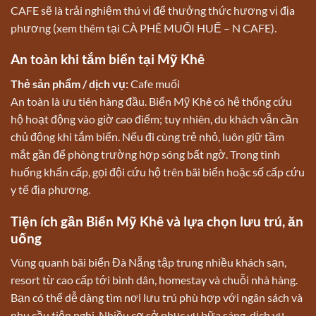
CAFE sẽ là trải nghiệm thú vị để thưởng thức hương vị địa
phương (xem thêm tại
CÀ PHÊ MUỐI HUẾ – N CAFE
).
An toàn khi tắm biển tại Mỹ Khê
Thẻ sản phẩm / dịch vụ:
Cafe muối
An toàn là ưu tiên hàng đầu. Biển Mỹ Khê có hệ thống cứu
hộ hoạt động vào giờ cao điểm; tuy nhiên, du khách vẫn cần
chủ động khi tắm biển. Nếu đi cùng trẻ nhỏ, luôn giữ tầm
mắt gần để phòng trường hợp sóng bất ngờ. Trong tình
huống khẩn cấp, gọi đội cứu hộ trên bãi biển hoặc số cấp cứu
y tế địa phương.
Tiện ích gần Biển Mỹ Khê và lựa chọn lưu trú, ăn
uống
Vùng quanh bãi biển Đà Nẵng tập trung nhiều khách sạn,
resort từ cao cấp tới bình dân, homestay và chuỗi nhà hàng.
Bạn có thể dễ dàng tìm nơi lưu trú phù hợp với ngân sách và
nhu cầu tiện nghi. Nhiều cơ sở phục vụ bữa sáng, dịch vụ