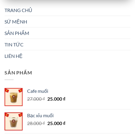
TRANG CHỦ
SỨ MỆNH
SẢN PHẨM
TIN TỨC
LIÊN HỆ
SẢN PHẨM
Cafe muối
Giá
Giá
27.000
₫
25.000
₫
gốc
hiện
là:
tại
Bạc xỉu muối
27.000 ₫.
là:
Giá
Giá
28.000
₫
25.000
₫
25.000 ₫.
gốc
hiện