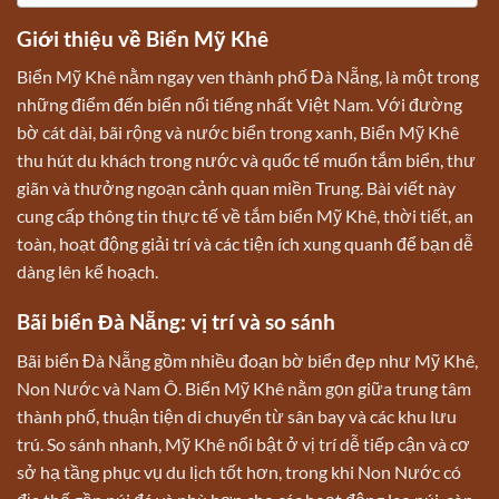
Giới thiệu về Biển Mỹ Khê
Biển Mỹ Khê nằm ngay ven thành phố Đà Nẵng, là một trong
những điểm đến biển nổi tiếng nhất Việt Nam. Với đường
bờ cát dài, bãi rộng và nước biển trong xanh, Biển Mỹ Khê
thu hút du khách trong nước và quốc tế muốn tắm biển, thư
giãn và thưởng ngoạn cảnh quan miền Trung. Bài viết này
cung cấp thông tin thực tế về tắm biển Mỹ Khê, thời tiết, an
toàn, hoạt động giải trí và các tiện ích xung quanh để bạn dễ
dàng lên kế hoạch.
Bãi biển Đà Nẵng: vị trí và so sánh
Bãi biển Đà Nẵng gồm nhiều đoạn bờ biển đẹp như Mỹ Khê,
Non Nước và Nam Ô. Biển Mỹ Khê nằm gọn giữa trung tâm
thành phố, thuận tiện di chuyển từ sân bay và các khu lưu
trú. So sánh nhanh, Mỹ Khê nổi bật ở vị trí dễ tiếp cận và cơ
sở hạ tầng phục vụ du lịch tốt hơn, trong khi Non Nước có