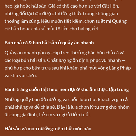
heo, gà hoặc hải sản. Giá có thể cao hơn so với đất liền,
nhưng đổi lại bạn được thưởng thức trong không gian
thoáng, ấm cúng. Nếu muốn tiết kiệm, chọn suất mì Quảng
cơ bản hoặc chia sẻ một tô lớn cho hai người.
Bún chả cá & bún hải sản ở quầy ăn nhanh
Quầy ăn nhanh gần ga cáp treo thường bán bún chả cá và
các loại bún hải sản. Chất lượng ổn định, phục vụ nhanh —
phù hợp cho bữa trưa sau khi khám phá một vòng Làng Pháp
và khu vui chơi.
Bánh tráng cuốn thịt heo, nem lụi ở khu ẩm thực tập trung
Những quầy bán đồ nướng và cuốn luôn hút khách vì giá cả
phải chăng và dễ chia sẻ. Đây là lựa chọn lý tưởng cho nhóm
đi cùng gia đình, trẻ em và người lớn tuổi.
Hải sản và món nướng: nên thử món nào