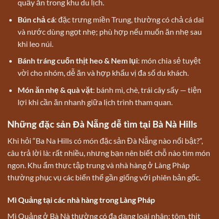
quầy ăn trong khu du lịch.
Bún chả cá
: đặc trưng miền Trung, thường có chả cá dai
và nước dùng ngọt nhẹ; phù hợp nếu muốn ăn nhẹ sau
khi leo núi.
Bánh tráng cuốn thịt heo & Nem lụi
: món chia sẻ tuyệt
vời cho nhóm, dễ ăn và hợp khẩu vị đa số du khách.
Món ăn nhẹ & quà vặt
: bánh mì, chè, trái cây sấy — tiện
lợi khi cần ăn nhanh giữa lịch trình tham quan.
Những đặc sản Đà Nẵng dễ tìm tại Bà Nà Hills
Khi hỏi “Ba Na Hills có món đặc sản Đà Nẵng nào nổi bật?”,
câu trả lời là: rất nhiều, nhưng bạn nên biết chỗ nào tìm món
ngon. Khu ẩm thực tập trung và nhà hàng ở Làng Pháp
thường phục vụ các biến thể gần giống với phiên bản gốc.
Mì Quảng tại các nhà hàng trong Làng Pháp
Mì Quảng ở Bà Nà thường có đa dạng loại nhân: tôm, thịt