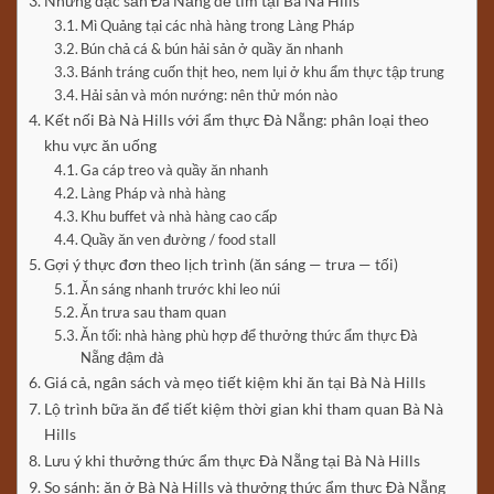
Những đặc sản Đà Nẵng dễ tìm tại Bà Nà Hills
Mì Quảng tại các nhà hàng trong Làng Pháp
Bún chả cá & bún hải sản ở quầy ăn nhanh
Bánh tráng cuốn thịt heo, nem lụi ở khu ẩm thực tập trung
Hải sản và món nướng: nên thử món nào
Kết nối Bà Nà Hills với ẩm thực Đà Nẵng: phân loại theo
khu vực ăn uống
Ga cáp treo và quầy ăn nhanh
Làng Pháp và nhà hàng
Khu buffet và nhà hàng cao cấp
Quầy ăn ven đường / food stall
Gợi ý thực đơn theo lịch trình (ăn sáng — trưa — tối)
Ăn sáng nhanh trước khi leo núi
Ăn trưa sau tham quan
Ăn tối: nhà hàng phù hợp để thưởng thức ẩm thực Đà
Nẵng đậm đà
Giá cả, ngân sách và mẹo tiết kiệm khi ăn tại Bà Nà Hills
Lộ trình bữa ăn để tiết kiệm thời gian khi tham quan Bà Nà
Hills
Lưu ý khi thưởng thức ẩm thực Đà Nẵng tại Bà Nà Hills
So sánh: ăn ở Bà Nà Hills và thưởng thức ẩm thực Đà Nẵng