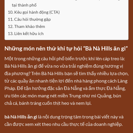
tại thành phố
Kêu gọi hành động (CTA)
Câu hỏi thường gặp
Tham khảo thêm
Liên kết hữu ích
Những món nên thử khi tự hỏi “Bà Nà Hills ăn gì”
Một trong những câu hỏi phổ biến trước khi lên cáp treo là:
Bà Nà Hills ăn gì để vừa no vừa trải nghiệm đúng hương vị
địa phương? Trên Bà Nà Hills bạn sẽ tìm thấy nhiều lựa chọn,
từ các quầy ăn nhanh tiện lợi đến nhà hàng phong cách Làng
Pháp. Để tận hưởng đặc sản Đà Nẵng và ẩm thực Đà Nẵng,
ưu tiên các món mang nét miền Trung như mì Quảng, bún
chả cá, bánh tráng cuốn thịt heo và nem lụi.
bà Nà Hills ăn gì
là nội dung trọng tâm trong bài viết này và
cần được xem xét theo nhu cầu thực tế của doanh nghiệp.