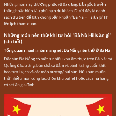
Những món này thường phục vụ đa dạng: bản gốc truyền
thống hoặc biến tấu phù hợp du khách. Dưới đây là danh
sách ưu tiên để bạn không băn khoăn “Bà Nà Hills ăn gì” khi
lên lịch tham quan.
Những món nên thử khi tự hỏi “Bà Nà Hills ăn gì”
(chi tiết)
Tổng quan nhanh: món mang nét Đà Nẵng nên thử ở Bà Nà
Đặc sản Đà Nẵng có mặt ở nhiều khu ẩm thực trên Bà Nà: mì
Quảng đặc trưng, bún chả cá đậm vị, bánh tráng cuốn thịt
heo tươi sạch và các món nướng/ hải sản. Nếu bạn muốn
thử nhiều món cùng lúc, chọn khu buffet hoặc các nhà hàng
có set ăn gia đình.