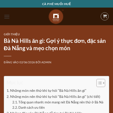
Bỏ
CÀ PHÊ MUỐI HUẾ
qua
nội
dung
GIỚI THIỆU
Bà Nà Hills ăn gì: Gợi ý thực đơn, đặc sản
Đà Nẵng và mẹo chọn món
ĐĂNG VÀO
02/06/2026
BỞI
ADMIN
Mục lục
Những món nên thử khi tự hỏi “Bà Nà Hills ăn gì”
Những món nên thử khi tự hỏi “Bà Nà Hills ăn gì” (chi tiết)
Tổng quan nhanh: món mang nét Đà Nẵng nên thử ở Bà Nà
Danh sách ưu tiên