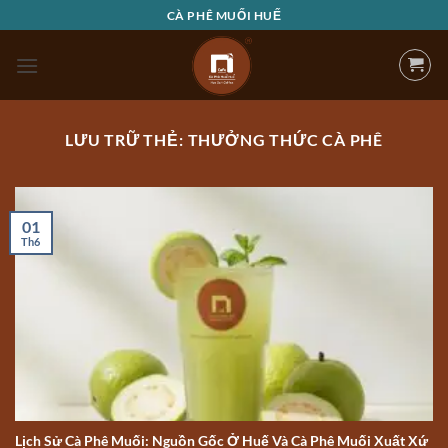
Bỏ
CÀ PHÊ MUỐI HUẾ
qua
nội
dung
LƯU TRỮ THẺ:
THƯỞNG THỨC CÀ PHÊ
01
Th6
Lịch Sử Cà Phê Muối: Nguồn Gốc Ở Huế Và Cà Phê Muối Xuất Xứ