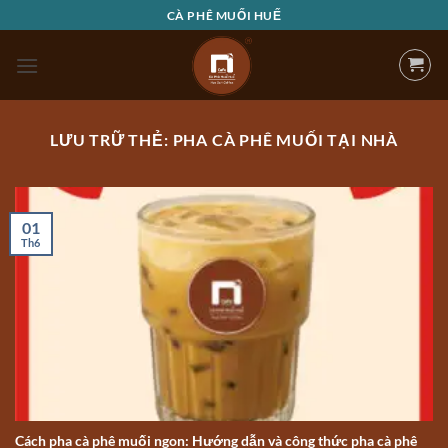
Bỏ
CÀ PHÊ MUỐI HUẾ
qua
nội
dung
LƯU TRỮ THẺ:
PHA CÀ PHÊ MUỐI TẠI NHÀ
01
Th6
Cách pha cà phê muối ngon: Hướng dẫn và công thức pha cà phê