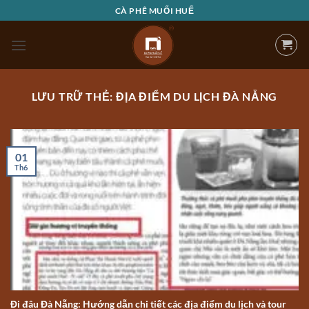
Bỏ
CÀ PHÊ MUỐI HUẾ
qua
nội
dung
LƯU TRỮ THẺ:
ĐỊA ĐIỂM DU LỊCH ĐÀ NẴNG
01
Th6
Đi đâu Đà Nẵng: Hướng dẫn chi tiết các địa điểm du lịch và tour