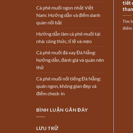
tiết
Cà phê muối ngon nhất Việt
tha
Nam: Hướng dẫn và điểm danh
Tìm h
quán nổi bật
điểm đ
Hướng dẫn làm cà phê muối tại
nhà: công thức, tỉ lệ và mẹo
Cà phê muối đá xay Đà Nẵng:
hướng dẫn, đánh giá và quán nên
thử
Cà phê muối nổi tiếng Đà Nẵng:
quán ngon, không gian đẹp và
điểm check-in
BÌNH LUẬN GẦN ĐÂY
LƯU TRỮ