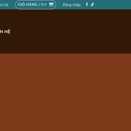
GIỎ HÀNG /
0
₫
ên hệ
Đăng nhập
ÊN HỆ