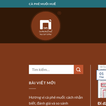
Bỏ
CÀ PHÊ MUỐI HUẾ
qua
nội
dung
01
Th6
BÀI VIẾT MỚI
Hương vị cà phê muối: cách nhận
biết, đánh giá và so sánh
Đi đ