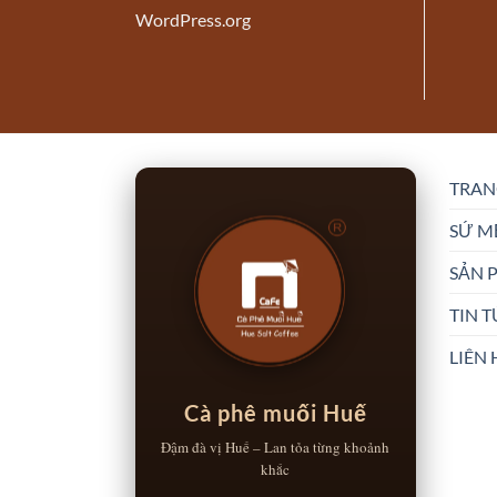
WordPress.org
TRAN
SỨ M
SẢN 
TIN 
LIÊN 
Cà phê muối Huế
Đậm đà vị Huế – Lan tỏa từng khoảnh
khắc