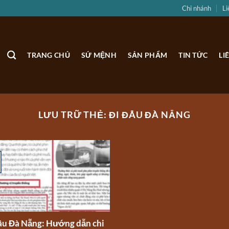
Chi nhánh
Li
TRANG CHỦ
SỨ MỆNH
SẢN PHẨM
TIN TỨC
LI
LƯU TRỮ THẺ:
ĐI ĐÂU ĐÀ NẴNG
âu Đà Nẵng: Hướng dẫn chi