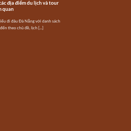
 các địa điểm du lịch và tour
m quan
iểu đi đâu Đà Nẵng với danh sách
ến theo chủ đề, lịch [...]