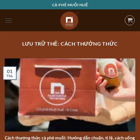
Bỏ
CÀ PHÊ MUỐI HUẾ
qua
nội
dung
LƯU TRỮ THẺ:
CÁCH THƯỞNG THỨC
01
Th6
Cách thưởng thức cà phê muối: Hướng dẫn chuẩn, tỉ lệ, cách uống